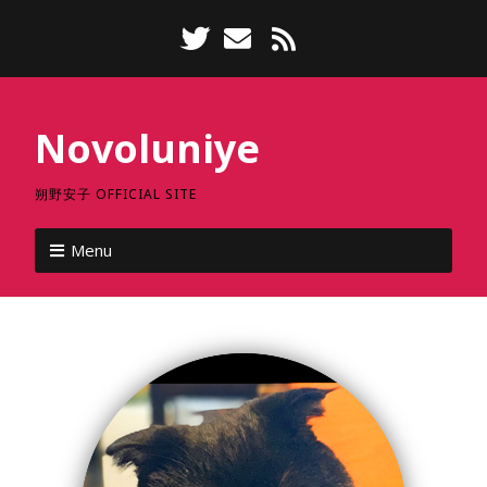
Novoluniye
朔野安子 OFFICIAL SITE
Menu