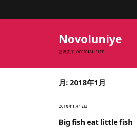
Novoluniye
朔野安子 OFFICIAL SITE
月:
2018年1月
2018年1月12日
Big fish eat little fish