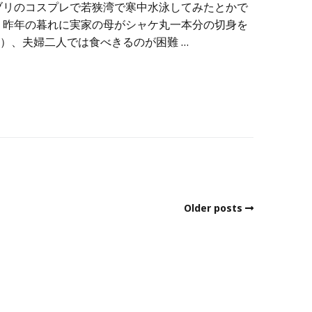
ブリのコスプレで若狭湾で寒中水泳してみたとかで
 昨年の暮れに実家の母がシャケ丸一本分の切身を
）、夫婦二人では食べきるのが困難 …
Older posts