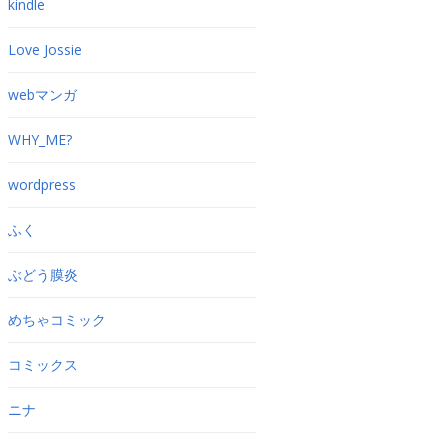
kindle
Love Jossie
webマンガ
WHY_ME?
wordpress
ふく
ぶどう膜炎
めちゃコミック
コミックス
ニナ