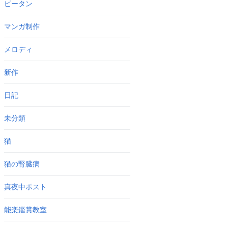
ピータン
マンガ制作
メロディ
新作
日記
未分類
猫
猫の腎臓病
真夜中ポスト
能楽鑑賞教室